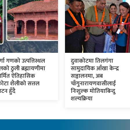
र्गा गणको उत्पत्तिस्थल
दुवाकोटमा तिलगंगा
लको ठुली ब्रह्मायणीमा
सामुदायिक आँखा केन्द्र
र्मित ऐतिहासिक
सञ्चालनमा, अब
कोटा शैलीको सत्तल
चाँगुनारायणवासीलाई
टन हुँदै
निःशुल्क मोतियाबिन्दु
शल्यक्रिया