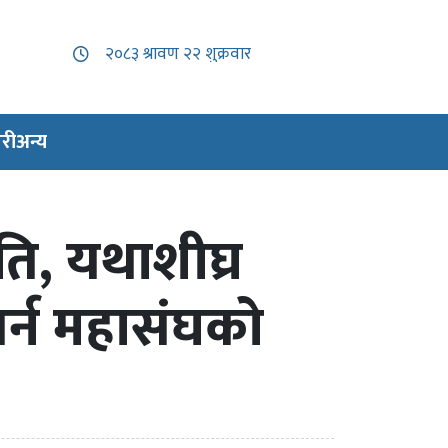
री
अन्य
षति, यथाशीघ्र
गर्न महासंघको