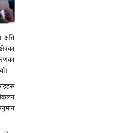
 क्षति
ेत्रका
िवरणका
भयो।
काइहरू
 संकलन
अनुमान