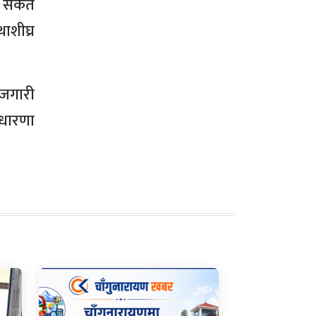
 संकेत
ाशीघ्र
रोजगारी
ो धारणा