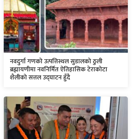
नवदुर्गा गणको उत्पत्तिस्थल सुडालको ठुली
ब्रह्मायणीमा नवनिर्मित ऐतिहासिक टेराकोटा
शैलीको सत्तल उद्घाटन हुँदै