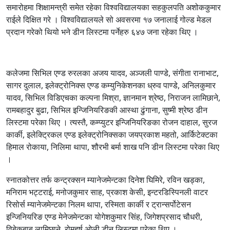
समारोहमा शिक्षामन्त्री समेत रहेका विश्वविद्यालयका सहकुलपति अशोककुमार
राईले दिक्षित गरे । विश्वविद्यालयले सो अवसरमा १७ जनालाई गोल्ड मेडल
प्रदान गरेको थियो भने डीन लिस्टमा पर्नेहरु ६४७ जना रहेका थिए ।
कलेजमा सिभिल एण्ड रुरलका अजय यादव, अञ्जली पाण्डे, संगीता रानाभाट,
सागर दुलाल, इलेक्ट्रोनिक्स एण्ड कम्युनिकेशनका ध्रुव पाण्डे, अनिलकुमार
यादव, सिभिल विडिएचका कल्पना मिश्रा, ज्ञानमान श्रेष्ठ, निराजन लामिछाने,
रामबहादुर बुढा, सिभिल इन्जिनियरिङकी आस्था ढुंगाना, सुष्मी श्रेष्ठ डीन
लिस्टमा परेका थिए । त्यस्तै, कम्प्युटर इन्जिनियरिङका रोजन दाहाल, सुरज
कार्की, इलेक्ट्रिकल एण्ड इलेक्ट्रोनिक्सका जयप्रकाश महतो, आर्किटेक्टका
हिमाल रोकाया, निलिमा थापा, शौरभी बर्मा शाख पनि डीन लिस्टमा परेका थिए
।
स्नातकोत्तर तर्फ कन्ट्रक्सन म्यानेजमेन्टका दिनेश घिमिरे, रविन खड्का,
मनिराम भट्टराई, मनोजकुमार साह, प्रकाश केसी, इन्टरडिस्पिनली वाटर
रिसोर्स म्यानेजमेन्टका निलम थापा, रस्मिता कार्की र ट्रान्सर्पोटेसन
इन्जिनियरिङ एण्ड मेनेजमेन्टका योगेशकुमार सिंह, जिगेशप्रसाद चौधरी,
विबेकबाबु लामिछाने, रोमहर्ष ओली डीन लिस्टमा परेका थिए ।