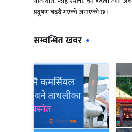
यातायात, फोहोरमैला, वन डढेलो तथा जथाभ
प्रदुषण बढ्दै गएको जनाएको छ ।
सम्बन्धित खवर