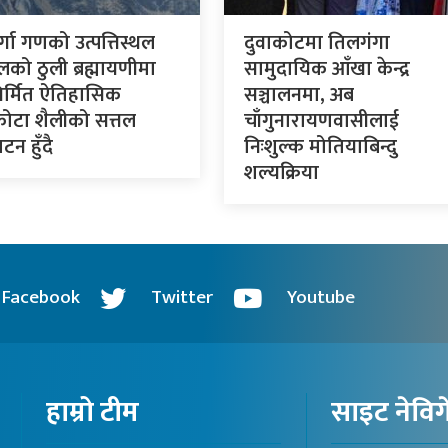
र्गा गणको उत्पत्तिस्थल
दुवाकोटमा तिलगंगा
लको ठुली ब्रह्मायणीमा
सामुदायिक आँखा केन्द्र
र्मित ऐतिहासिक
सञ्चालनमा, अब
कोटा शैलीको सत्तल
चाँगुनारायणवासीलाई
टन हुँदै
निःशुल्क मोतियाबिन्दु
शल्यक्रिया
Facebook
Twitter
Youtube
हाम्रो टीम
साइट नेवि