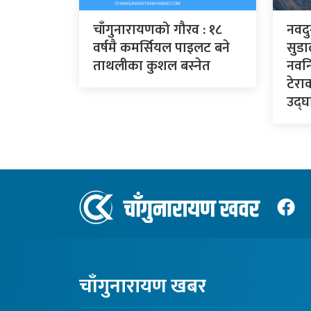
चाँगुनारायणको गौरव : १८
नवदु
वर्षमै कमर्सियल पाइलट बने
सुडा
ताथलीका कुशल बस्नेत
नवनि
टेरा
उद्घा
चाँगुनारायण खबर