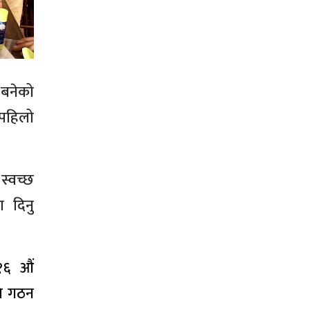
 बनेको
 पहिलो
स्वच्छ
ा दिनु
१६ औं
ति गठन