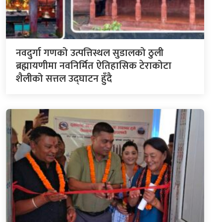
नवदुर्गा गणको उत्पत्तिस्थल सुडालको ठुली
ब्रह्मायणीमा नवनिर्मित ऐतिहासिक टेराकोटा
शैलीको सत्तल उद्घाटन हुँदै