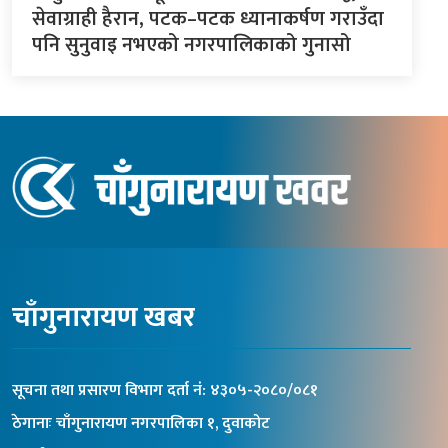
सेवाग्राही हैरान, पटक–पटक ध्यानाकर्षण गराउँदा
पनि सुनुवाइ नभएको नगरपालिकाको गुनासो
चाँगुनारायण खबर
सूचना तथा प्रसारण विभाग दर्ता नंं: ४३०५-२०८०/०८१
ठेगानाः चाँगुनारायण नगरपालिका १, दुवाकोट