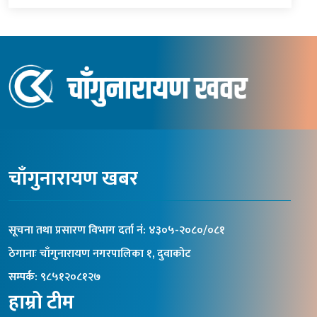
चाँगुनारायण खबर
सूचना तथा प्रसारण विभाग दर्ता नंं: ४३०५-२०८०/०८१
ठेगानाः चाँगुनारायण नगरपालिका १, दुवाकोट
सम्पर्क: ९८५१२०८१२७
हाम्रो टीम