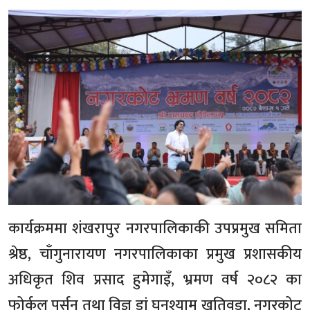
कार्यक्रममा शंखरापुर नगरपालिकाकी उपप्रमुख समिता
श्रेष्ठ, चाँगुनारायण नगरपालिकाका प्रमुख प्रशासकीय
अधिकृत शिव प्रसाद हुमेगाइँ, भ्रमण वर्ष २०८२ का
फोर्कल पर्सन तथा विज्ञ डां घनश्याम खतिवडा, नगरकोट