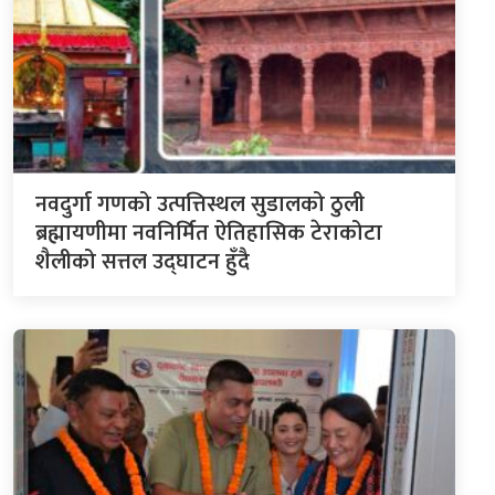
नवदुर्गा गणको उत्पत्तिस्थल सुडालको ठुली
ब्रह्मायणीमा नवनिर्मित ऐतिहासिक टेराकोटा
शैलीको सत्तल उद्घाटन हुँदै