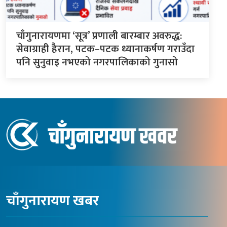
चाँगुनारायणमा ‘सूत्र’ प्रणाली बारम्बार अवरुद्ध:
सेवाग्राही हैरान, पटक–पटक ध्यानाकर्षण गराउँदा
पनि सुनुवाइ नभएको नगरपालिकाको गुनासो
चाँगुनारायण खबर