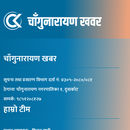
चाँगुनारायण खबर
सूचना तथा प्रसारण विभाग दर्ता नंं: ४३०५-२०८०/०८१
ठेगानाः चाँगुनारायण नगरपालिका १, दुवाकोट
सम्पर्क: ९८५१२०८१२७
हाम्रो टीम