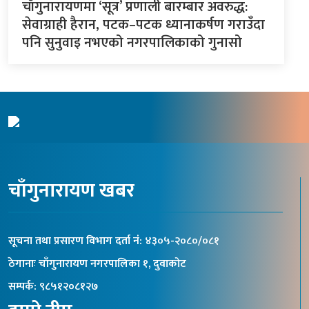
चाँगुनारायणमा ‘सूत्र’ प्रणाली बारम्बार अवरुद्ध:
सेवाग्राही हैरान, पटक–पटक ध्यानाकर्षण गराउँदा
पनि सुनुवाइ नभएको नगरपालिकाको गुनासो
चाँगुनारायण खबर
सूचना तथा प्रसारण विभाग दर्ता नंं: ४३०५-२०८०/०८१
ठेगानाः चाँगुनारायण नगरपालिका १, दुवाकोट
सम्पर्क: ९८५१२०८१२७