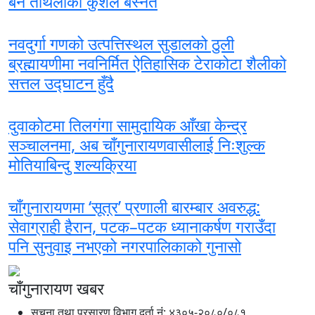
बने ताथलीका कुशल बस्नेत
नवदुर्गा गणको उत्पत्तिस्थल सुडालको ठुली
ब्रह्मायणीमा नवनिर्मित ऐतिहासिक टेराकोटा शैलीको
सत्तल उद्घाटन हुँदै
दुवाकोटमा तिलगंगा सामुदायिक आँखा केन्द्र
सञ्चालनमा, अब चाँगुनारायणवासीलाई निःशुल्क
मोतियाबिन्दु शल्यक्रिया
चाँगुनारायणमा ‘सूत्र’ प्रणाली बारम्बार अवरुद्ध:
सेवाग्राही हैरान, पटक–पटक ध्यानाकर्षण गराउँदा
पनि सुनुवाइ नभएको नगरपालिकाको गुनासो
चाँगुनारायण खबर
सूचना तथा प्रसारण विभाग दर्ता नंं: ४३०५-२०८०/०८१