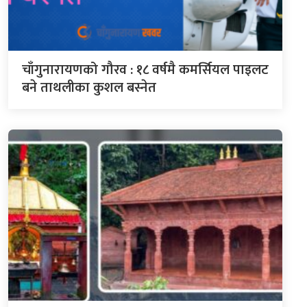
चाँगुनारायणको गौरव : १८ वर्षमै कमर्सियल पाइलट
बने ताथलीका कुशल बस्नेत