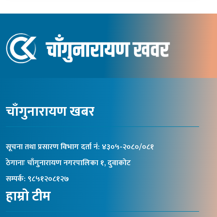
चाँगुनारायण खबर
सूचना तथा प्रसारण विभाग दर्ता नंं: ४३०५-२०८०/०८१
ठेगानाः चाँगुनारायण नगरपालिका १, दुवाकोट
सम्पर्क: ९८५१२०८१२७
हाम्रो टीम