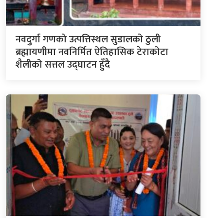
नवदुर्गा गणको उत्पत्तिस्थल सुडालको ठुली
ब्रह्मायणीमा नवनिर्मित ऐतिहासिक टेराकोटा
शैलीको सत्तल उद्घाटन हुँदै