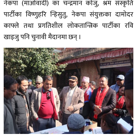
नेकपा (माओवादी) का चन्द्रमान कोजु, श्रम संस्कृति
पार्टीका विष्णुहरि न्हिसुतु, नेकपा संयुक्तका दामोदर
काफ्ले तथा प्रगतिशील लोकतान्त्रिक पार्टीका रवि
खाइजु पनि चुनावी मैदानमा छन् ।