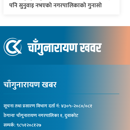
पनि सुनुवाइ नभएको नगरपालिकाको गुनासो
चाँगुनारायण खबर
सूचना तथा प्रसारण विभाग दर्ता नंं: ४३०५-२०८०/०८१
ठेगानाः चाँगुनारायण नगरपालिका १, दुवाकोट
सम्पर्क: ९८५१२०८१२७