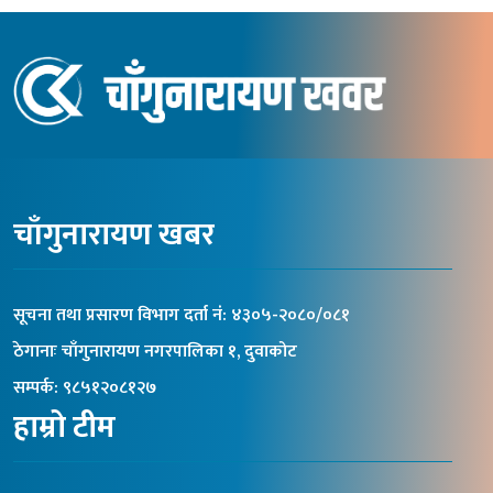
चाँगुनारायण खबर
सूचना तथा प्रसारण विभाग दर्ता नंं: ४३०५-२०८०/०८१
ठेगानाः चाँगुनारायण नगरपालिका १, दुवाकोट
सम्पर्क: ९८५१२०८१२७
हाम्रो टीम