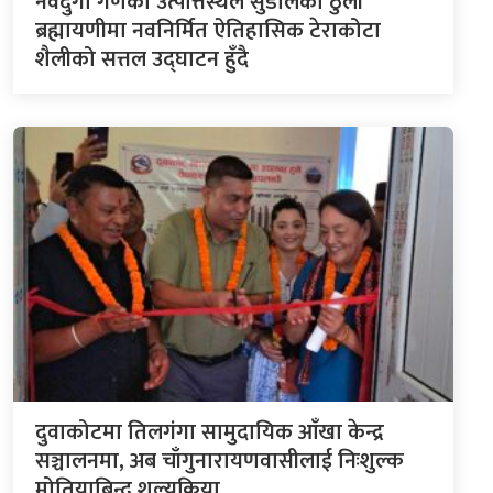
नवदुर्गा गणको उत्पत्तिस्थल सुडालको ठुली
ब्रह्मायणीमा नवनिर्मित ऐतिहासिक टेराकोटा
शैलीको सत्तल उद्घाटन हुँदै
दुवाकोटमा तिलगंगा सामुदायिक आँखा केन्द्र
सञ्चालनमा, अब चाँगुनारायणवासीलाई निःशुल्क
मोतियाबिन्दु शल्यक्रिया