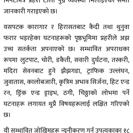
मिनेटभित्र प्रहरी टोली पुग्ने व्यवस्था मिलाइएको समेत
जानकारी गराइएको छ।
यसपटक कारागार र हिरासतबाट कैदी तथा थुनुवा
फरार भइरहेका घटनाहरूको पृष्ठभूमिमा प्रहरीले अझ
उच्च सतर्कता अपनाएको छ। सम्भावित अपराधका
रूपमा लुटपाट, चोरी, डकैती, सवारी दुर्घटना, तस्करी,
मदिरा सेवनबाट हुने झैझगडा, ट्राफिक उल्लंघन,
जुवातास, कालोबजारी, कृत्रिम अभाव सिर्जना, हिट एन्ड
रन, ड्रिंक एन्ड ड्राइभ, ठगी, चिठ्ठाको लोभमा पर्ने
घटनाहरू लगायत थुप्रै विषयहरूलाई लक्षित गरिएको
छ।
यी सम्भावित जोखिमहरू न्यूनीकरण गर्न उपत्यकाका १८