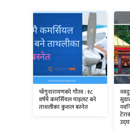
चाँगुनारायणको गौरव : १८
नवदु
वर्षमै कमर्सियल पाइलट बने
सुडा
ताथलीका कुशल बस्नेत
नवनि
टेरा
उद्घा