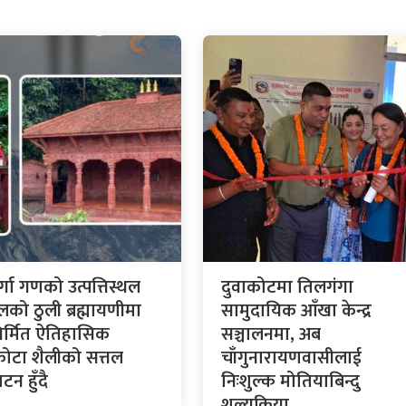
र्गा गणको उत्पत्तिस्थल
दुवाकोटमा तिलगंगा
लको ठुली ब्रह्मायणीमा
सामुदायिक आँखा केन्द्र
र्मित ऐतिहासिक
सञ्चालनमा, अब
कोटा शैलीको सत्तल
चाँगुनारायणवासीलाई
टन हुँदै
निःशुल्क मोतियाबिन्दु
शल्यक्रिया