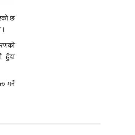
रेको छ
 ।
िकरणको
 हुँदा
त गर्ने