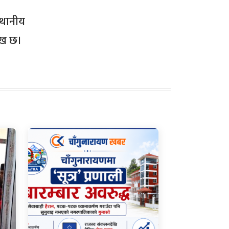
्थानीय
लेख छ।