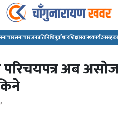
 समाचार
समाचार
जनप्रतिनिधि
पूर्वाधार
शिक्षा
स्वास्थ्य
पर्यटन
सहका
ा परिचयपत्र अब असोज
किने
०३