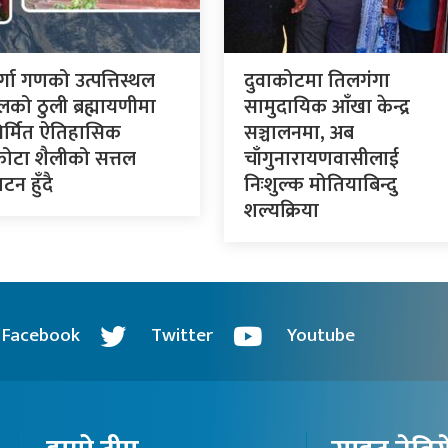
र्गा गणको उत्पत्तिस्थल
दुवाकोटमा तिलगंगा
लको ठुली ब्रह्मायणीमा
सामुदायिक आँखा केन्द्र
र्मित ऐतिहासिक
सञ्चालनमा, अब
कोटा शैलीको सत्तल
चाँगुनारायणवासीलाई
टन हुँदै
निःशुल्क मोतियाबिन्दु
शल्यक्रिया
Facebook
Twitter
Youtube