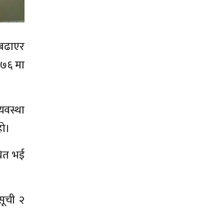
 बढाएर
०७६ मा
यवस्था
हो।
थित भई
सूची २