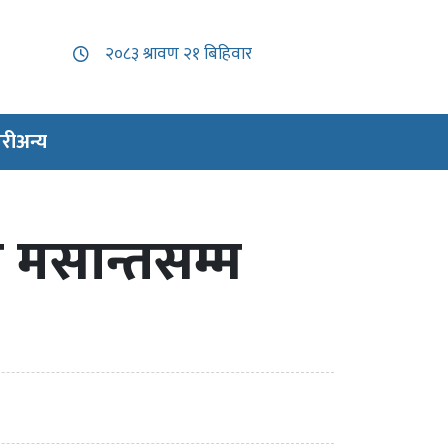
री
अन्य
 मसान्तसम्म