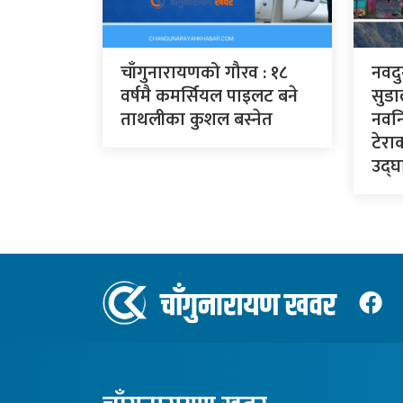
चाँगुनारायणको गौरव : १८
नवदु
वर्षमै कमर्सियल पाइलट बने
सुडा
ताथलीका कुशल बस्नेत
नवनि
टेरा
उद्घा