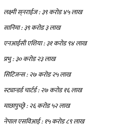
लक्ष्मी स्‌नराईज : ३९ करोड ४५ लाख
सानिमा : ३९ करोड ३ लाख
एनआईसी एशिया : ३१ करोड ९४ लाख
प्रभु : ३० करोड २३ लाख
सिटिजन्स : २७ करोड २५ लाख
स्ट्यान्डर्ड चार्टर्ड : २७ करोड १६ लाख
माछापुच्छ्रे : २६ करोड ५२ लाख
नेपाल एसविआई : १५ करोड ८९ लाख