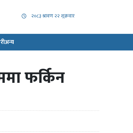
री
अन्य
ममा फर्किन