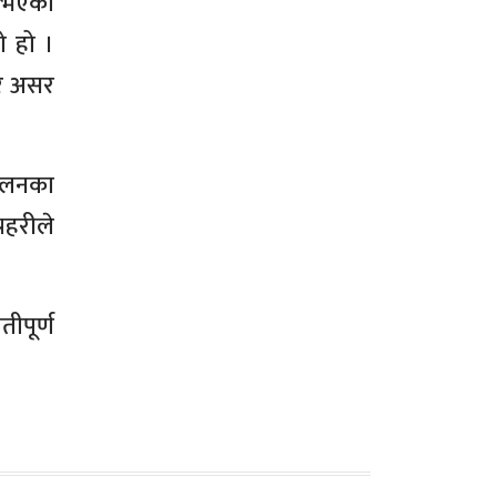
ा भएको
ो हो ।
ीर असर
दोलनका
रहरीले
तीपूर्ण