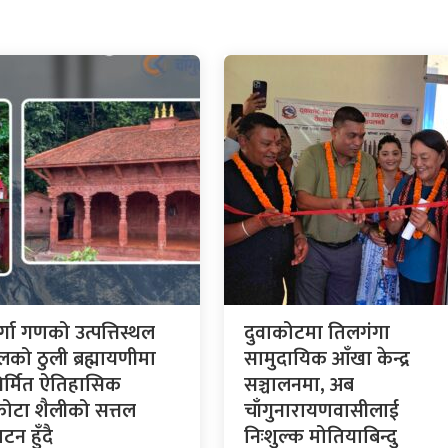
र्गा गणको उत्पत्तिस्थल
दुवाकोटमा तिलगंगा
लको ठुली ब्रह्मायणीमा
सामुदायिक आँखा केन्द्र
र्मित ऐतिहासिक
सञ्चालनमा, अब
कोटा शैलीको सत्तल
चाँगुनारायणवासीलाई
टन हुँदै
निःशुल्क मोतियाबिन्दु