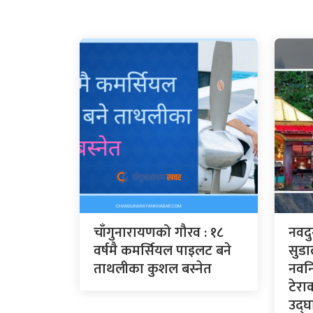
चाँगुनारायणको गौरव : १८
नवदु
वर्षमै कमर्सियल पाइलट बने
सुडा
ताथलीका कुशल बस्नेत
नवनि
टेरा
उद्घा