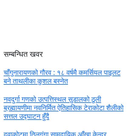
सम्बन्धित खवर
चाँगुनारायणको गौरव : १८ वर्षमै कमर्सियल पाइलट
बने ताथलीका कुशल बस्नेत
नवदुर्गा गणको उत्पत्तिस्थल सुडालको ठुली
ब्रह्मायणीमा नवनिर्मित ऐतिहासिक टेराकोटा शैलीको
सत्तल उद्घाटन हुँदै
दुवाकोटमा तिलगंगा सामुदायिक आँखा केन्द्र