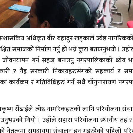
 प्रशासकिय अधिकृत वीर बहादुर खड्काले ज्येष्ठ नागरिकक
्षित समाजको निर्माण गर्नु हो भन्ने कुरा बताउनुभयो । उहाँले 
यादित जीवनयापन गर्न सहज बनाउनु नगरपालिकाको ध्येय 
ारी र गैह्र सरकारी निकायहरुसंगको सहकार्य र सम
का कार्यक्रम र गतिविधिहरु गर्न सधै चाँगुनारायण नगर
कृष्ण सेँढाईले ज्येष्ठ नागरिकहरुको लागि परियोजना सं
उनुभएको थियोे । उहाँले सहारा परियोजना स्थानीय तह र
को नेतृत्वमा समुदायमा संचालन हुन गइरहेको पहिलो पर