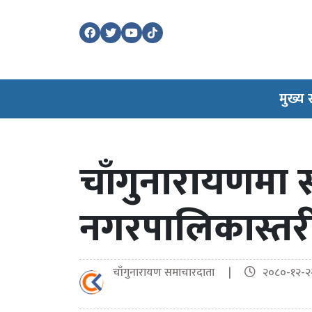
मुख्य
चाँगुनारायणमा स
नगरपालिकास्त
चाँगुनारायण समाचारदाता |
२०८०-१२-२