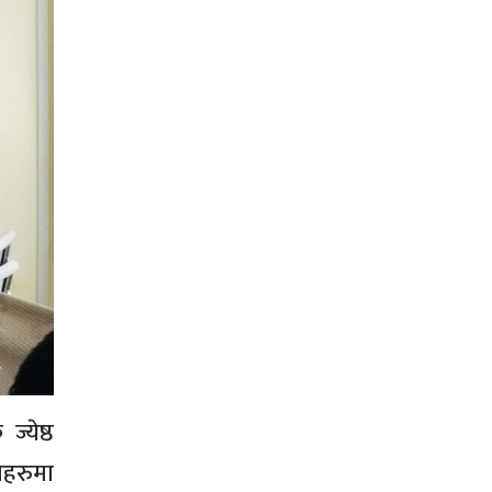
्येष्ठ
जहरुमा