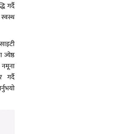
 गर्दै
स्वस्थ
ोसाइटी
्येष्ठ
 नमूना
गर्दै
्नुभयो