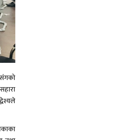
संंगको
सहारा
ेश्यले
लिकाका