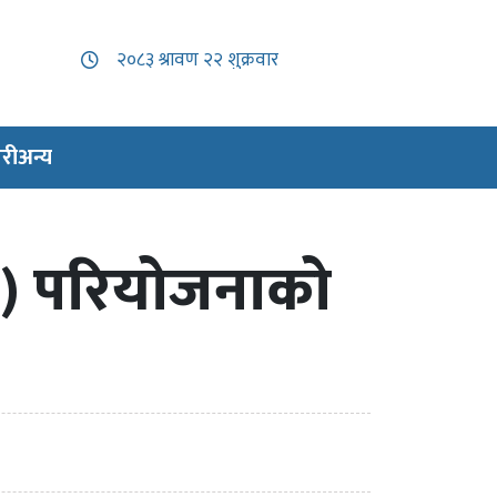
री
अन्य
रा) परियोजनाको