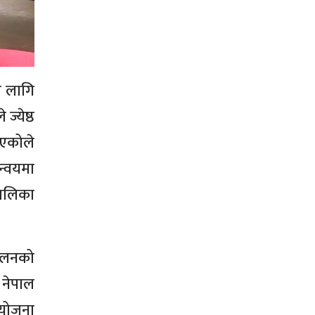
ो लागि
ज्येष्ठ
भएकोले
न्वयमा
पालिका
चालनको
 नेपाल
ियोजना