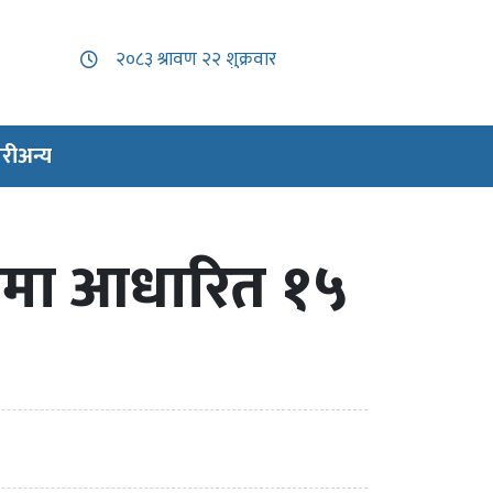
री
अन्य
ायमा आधारित १५