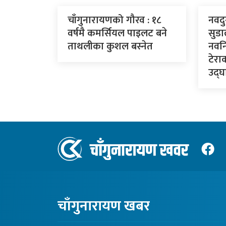
चाँगुनारायणको गौरव : १८
नवदु
वर्षमै कमर्सियल पाइलट बने
सुडा
ताथलीका कुशल बस्नेत
नवनि
टेरा
उद्घा
चाँगुनारायण खबर