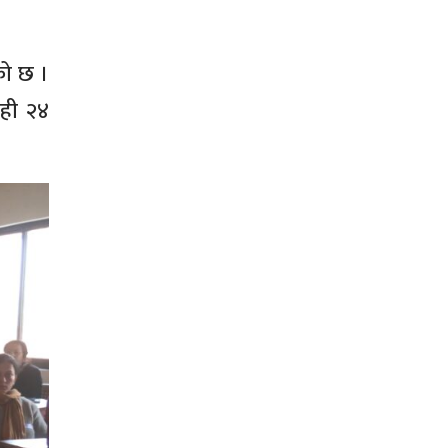
को छ ।
यही २४