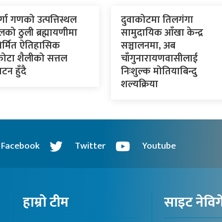
र्गा गणको उत्पत्तिस्थल
दुवाकोटमा तिलगंगा
लको ठुली ब्रह्मायणीमा
सामुदायिक आँखा केन्द्र
र्मित ऐतिहासिक
सञ्चालनमा, अब
कोटा शैलीको सत्तल
चाँगुनारायणवासीलाई
टन हुँदै
निःशुल्क मोतियाबिन्दु
शल्यक्रिया
Facebook
Twitter
Youtube
हाम्रो टीम
साइट नेवि