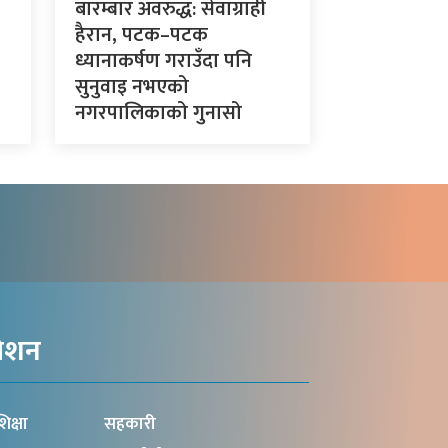
बारम्बार अवरुद्ध: सेवाग्राही
हैरान, पटक–पटक
ध्यानाकर्षण गराउँदा पनि
सुनुवाइ नभएको
नगरपालिकाको गुनासो
गेशन
िक्षा
सहकारी