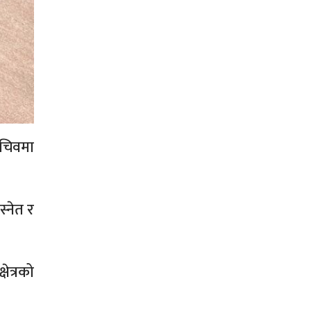
सचिवमा
स्नेत र
षेत्रको