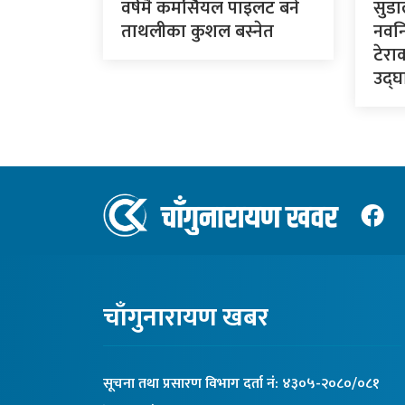
वर्षमै कमर्सियल पाइलट बने
सुडा
ताथलीका कुशल बस्नेत
नवनि
टेरा
उद्घा
चाँगुनारायण खबर
सूचना तथा प्रसारण विभाग दर्ता नंं: ४३०५-२०८०/०८१