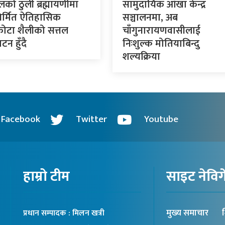
लको ठुली ब्रह्मायणीमा
सामुदायिक आँखा केन्द्र
र्मित ऐतिहासिक
सञ्चालनमा, अब
कोटा शैलीको सत्तल
चाँगुनारायणवासीलाई
टन हुँदै
निःशुल्क मोतियाबिन्दु
शल्यक्रिया
Facebook
Twitter
Youtube
हाम्रो टीम
साइट नेवि
मुख्य समाचार
श
प्रधान सम्पादक : मिलन खत्री