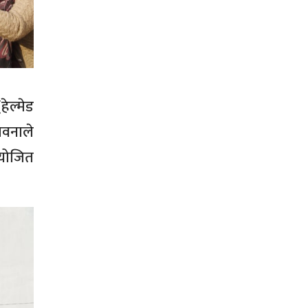
ेल्मेड
ावनाले
आयोजित