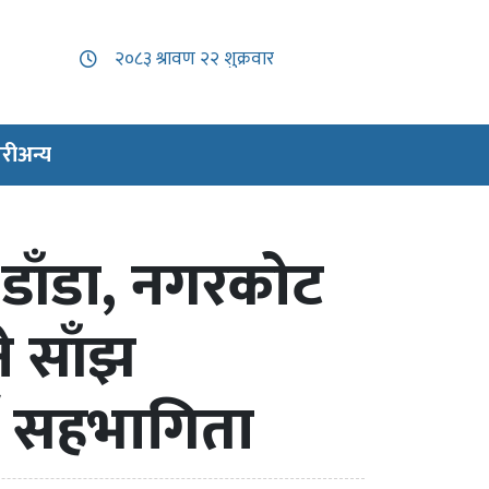
री
अन्य
ेट डाँडा, नगरकोट
ने साँझ
्ण सहभागिता