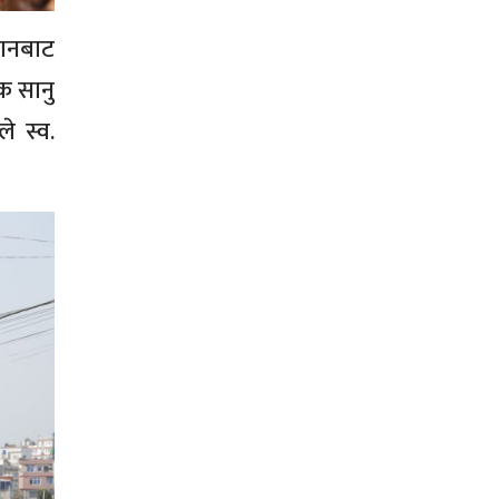
थानबाट
क सानु
े स्व.