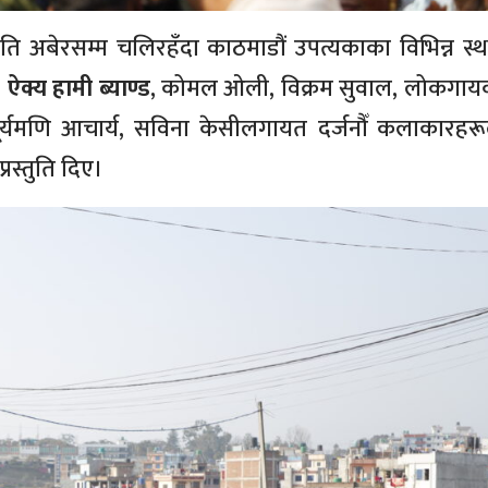
ाति अबेरसम्म चलिरहँदा काठमाडौं उपत्यकाका विभिन्न स्
।
ऐक्य हामी ब्याण्ड
, कोमल ओली, विक्रम सुवाल, लोकगाय
र्यमणि आचार्य, सविना केसीलगायत दर्जनौँ कलाकारहरूल
रस्तुति दिए।