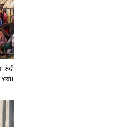
ा रुँदी
त भयो।