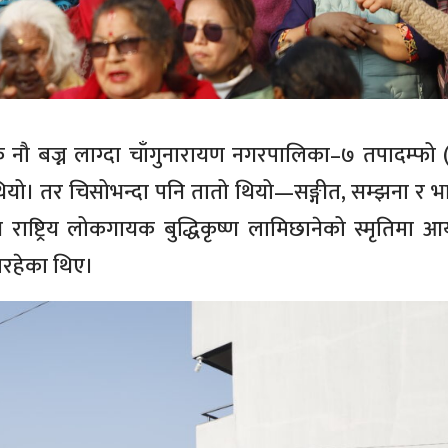
ौ बज्न लाग्दा चाँगुनारायण नगरपालिका–७ तपादम्फो (ह
थियो। तर चिसोभन्दा पनि तातो थियो—सङ्गीत, सम्झना र भ
 राष्ट्रिय लोकगायक बुद्धिकृष्ण लामिछानेको स्मृतिमा 
िरहेका थिए।