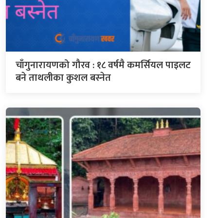
चाँगुनारायणको गौरव : १८ वर्षमै कमर्सियल पाइलट
बने ताथलीका कुशल बस्नेत