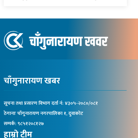
चाँगुनारायण खबर
सूचना तथा प्रसारण विभाग दर्ता नंं: ४३०५-२०८०/०८१
ठेगानाः चाँगुनारायण नगरपालिका १, दुवाकोट
सम्पर्क: ९८५१२०८१२७
हाम्रो टीम