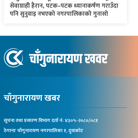
सेवाग्राही हैरान, पटक–पटक ध्यानाकर्षण गराउँदा
पनि सुनुवाइ नभएको नगरपालिकाको गुनासो
चाँगुनारायण खबर
सूचना तथा प्रसारण विभाग दर्ता नंं: ४३०५-२०८०/०८१
ठेगानाः चाँगुनारायण नगरपालिका १, दुवाकोट