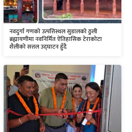
नवदुर्गा गणको उत्पत्तिस्थल सुडालको ठुली
ब्रह्मायणीमा नवनिर्मित ऐतिहासिक टेराकोटा
शैलीको सत्तल उद्घाटन हुँदै