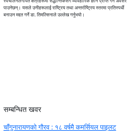
स्वचालनलगायत क्षेत्रहरूमा सैद्धान्तिकसँगै व्यावहारिक ज्ञान प्राप्त गर्ने अवसर
पाउनेछन्। यसले उनीहरूलाई राष्ट्रिय तथा अन्तर्राष्ट्रिय स्तरमा प्रतिस्पर्धी
बनाउन मद्दत गर्ने डा. तिमल्सिनाले उल्लेख गर्नुभयो।
सम्बन्धित खवर
चाँगुनारायणको गौरव : १८ वर्षमै कमर्सियल पाइलट