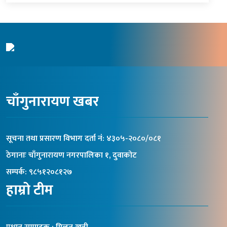
चाँगुनारायण खबर
सूचना तथा प्रसारण विभाग दर्ता नंं: ४३०५-२०८०/०८१
ठेगानाः चाँगुनारायण नगरपालिका १, दुवाकोट
सम्पर्क: ९८५१२०८१२७
हाम्रो टीम