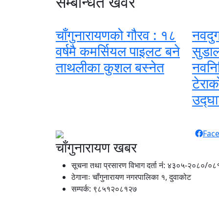
सम्बन्धित खवर
चाँगुनारायणको गौरव : १८
नवदुर
वर्षमै कमर्सियल पाइलट बने
सुडाल
ताथलीका कुशल बस्नेत
नवनिर
टेराक
उद्घा
Fac
चाँगुनारायण खबर
सूचना तथा प्रसारण विभाग दर्ता नंं: ४३०५-२०८०/०८
ठेगानाः चाँगुनारायण नगरपालिका १, दुवाकोट
सम्पर्क: ९८५१२०८१२७