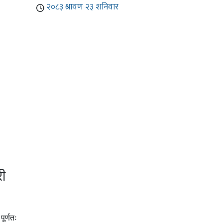
री
ूर्णतः