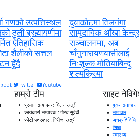
्गा गणको उत्पत्तिस्थल
दुवाकोटमा तिलगंगा
को ठुली ब्रह्मायणीमा
सामुदायिक आँखा केन्द्
्मित ऐतिहासिक
सञ्चालनमा, अब
ोटा शैलीको सत्तल
चाँगुनारायणवासीलाई
टन हुँदै
निःशुल्क मोतियाबिन्दु
शल्यक्रिया
ebook
Twitter
Youtube
हाम्रो टीम
साइट नेविग
१
प्रधान सम्पादक : मिलन खत्री
मुख्य समाचार
कार्यकारी सम्पादक : गौरव सुवेदी
समाचार
फोटो पत्रकार : गिरीजा खत्री
जनप्रतिनिधि
शिक्षा
स्वास्थ्य