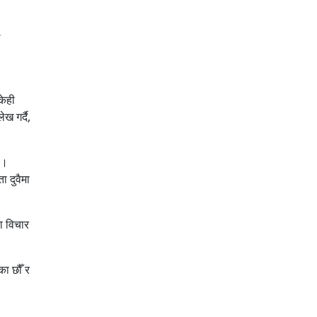
े
केही
ख गर्दै,
ो।
ा दुवैमा
ा विचार
का छौँ र