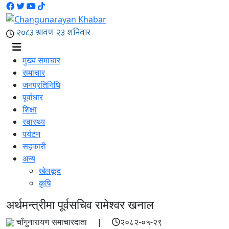
मुख्य समाचार
समाचार
जनप्रतिनिधि
पूर्वाधार
शिक्षा
स्वास्थ्य
पर्यटन
सहकारी
अन्य
खेलकूद
कृषि
अर्थमन्त्रीमा पूर्वसचिव रामेश्वर खनाल
चाँगुनारायण समाचारदाता |
२०८२-०५-२९