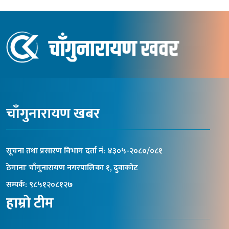
चाँगुनारायण खबर
सूचना तथा प्रसारण विभाग दर्ता नंं: ४३०५-२०८०/०८१
ठेगानाः चाँगुनारायण नगरपालिका १, दुवाकोट
सम्पर्क: ९८५१२०८१२७
हाम्रो टीम