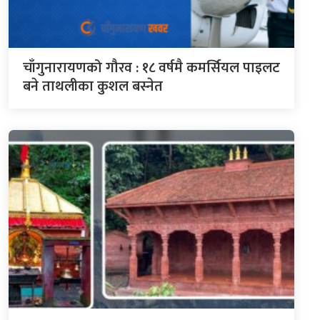
चाँगुनारायणको गौरव : १८ वर्षमै कमर्सियल पाइलट
बने ताथलीका कुशल बस्नेत