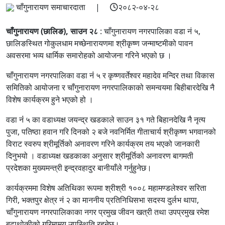
चाँगुनारायण समाचारदाता |
२०८२-०४-२८
चाँगुनारायण (छालिङ), साउन २८
: चाँगुनारायण नगरपालिका वडा नं ५,
छालिङस्थित गोकुलधाम मच्छेनारायणमा श्रीकृष्ण जन्माष्टमीको पावन
अवसरमा भव्य धार्मिक समारोहको आयोजना गरिने भएको छ ।
चाँगुनारायण नगरपालिका वडा नंं ५ र कृष्णवर्तेश्वर महादेव मन्दिर तथा विकास
समितिको आयोजना र चाँगुनारायण नगरपालिकाको समन्वयमा बिहीबारदेखि नै
विशेष कार्यक्रम हुने भएको हो ।
वडा नंं ५ का वडाध्यक्ष जयन्द्र खडकाले साउन ३१ गते बिहानदेखि नै नृत्य
पुजा, पतिष्ठा हवान गरि दिनको २ बजे नवनिर्मित गीताचार्य श्रीकृष्ण भगवानको
विराट स्वरुप श्रीमूर्तिको अनावरण गरिने कार्यक्रम तय भएको जानकारी
दिनुभयो । वडाध्यक्ष खडकाका अनुसार श्रीमूर्तिको अनावरण बागमती
प्रदेशका मुख्यमन्त्री इन्द्रवहादुर बानीयाँले गर्नुहुनेछ।
कार्यक्रममा विशेष अतिथिका रूपमा श्रीश्री १००८ महामण्डलेश्वर सरिता
गिरी, भक्तपुर क्षेत्र नं २ का माननीय प्रतिनिधिसभा सदस्य दुर्लभ थापा,
चाँगुनारायण नगरपालिकाका नगर प्रमुख जीवन खत्री तथा उपप्रमुख रमेश
बुढाथोकीको गरिमामय उपस्थिति रहनेछ।