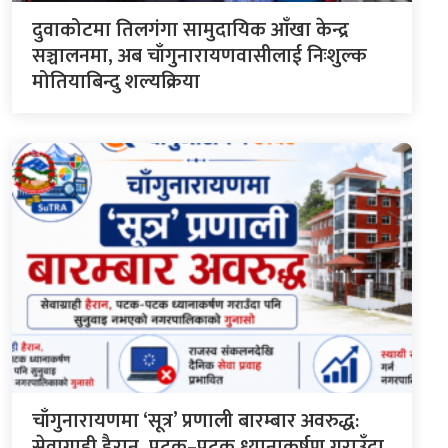
दुवाकोटमा तिलगंगा सामुदायिक आँखा केन्द्र
सञ्चालनमा, अब चाँगुनारायणवासीलाई निःशुल्क
मोतियाबिन्दु शल्यक्रिया
चाँगुनारायणमा ‘सूत्र’ प्रणाली बारम्बार अवरुद्ध:
सेवाग्राही हैरान, पटक–पटक ध्यानाकर्षण गराउँदा