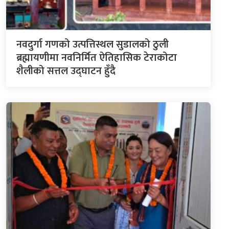
नवदुर्गा गणको उत्पत्तिस्थल सुडालको ठुली
ब्रह्मायणीमा नवनिर्मित ऐतिहासिक टेराकोटा
शैलीको सत्तल उद्घाटन हुँदै