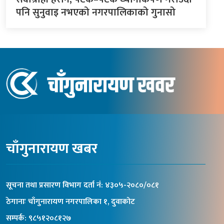
पनि सुनुवाइ नभएको नगरपालिकाको गुनासो
चाँगुनारायण खबर
सूचना तथा प्रसारण विभाग दर्ता नंं: ४३०५-२०८०/०८१
ठेगानाः चाँगुनारायण नगरपालिका १, दुवाकोट
सम्पर्क: ९८५१२०८१२७