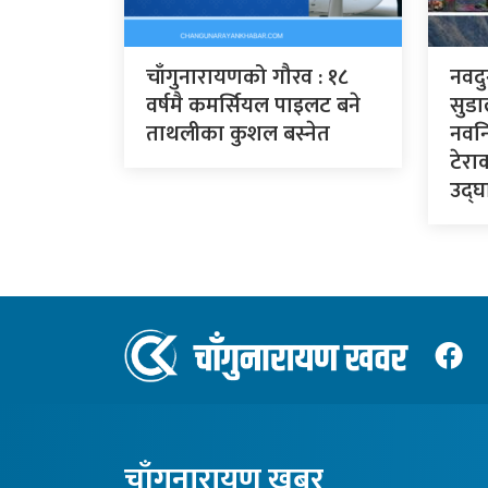
चाँगुनारायणको गौरव : १८
नवदु
वर्षमै कमर्सियल पाइलट बने
सुडा
ताथलीका कुशल बस्नेत
नवनि
टेरा
उद्घा
चाँगुनारायण खबर