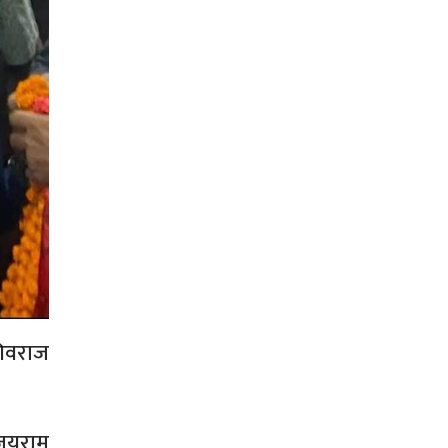
शिवराज
, जयराम