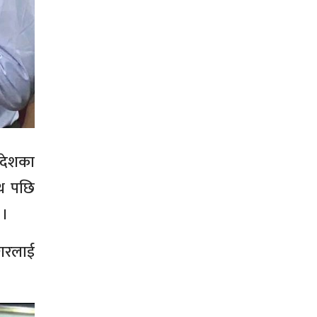
रदेशका
पथ पछि
 ।
मगरलाई