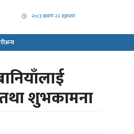
री
अन्य
 बानियाँलाई
ई तथा शुभकामना