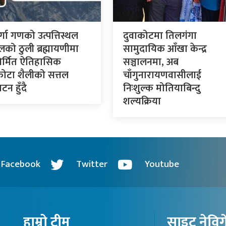
र्गा गणको उत्पत्तिस्थल
दुवाकोटमा तिलगंगा
लको ठुली ब्रह्मायणीमा
सामुदायिक आँखा केन्द्र
र्मित ऐतिहासिक
सञ्चालनमा, अब
कोटा शैलीको सत्तल
चाँगुनारायणवासीलाई
टन हुँदै
निःशुल्क मोतियाबिन्दु
शल्यक्रिया
Facebook
Twitter
Youtube
हाम्रो टीम
साइट नेवि