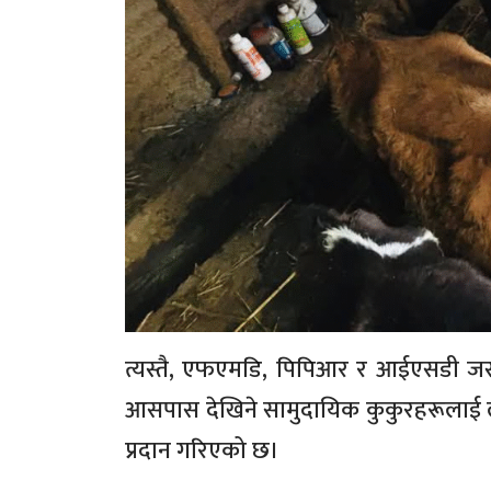
त्यस्तै, एफएमडि, पिपिआर र आईएसडी ज
आसपास देखिने सामुदायिक कुकुरहरूलाई लक्
प्रदान गरिएको छ।