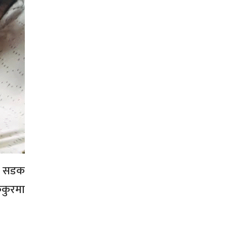
ो। सडक
ुकुरमा