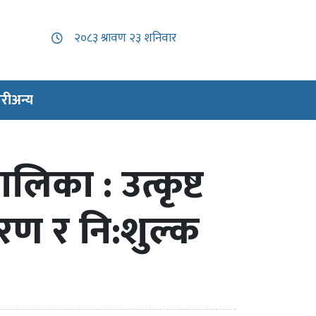
री
अन्य
लिका : उत्कृष्ट
रण र नि:शुल्क