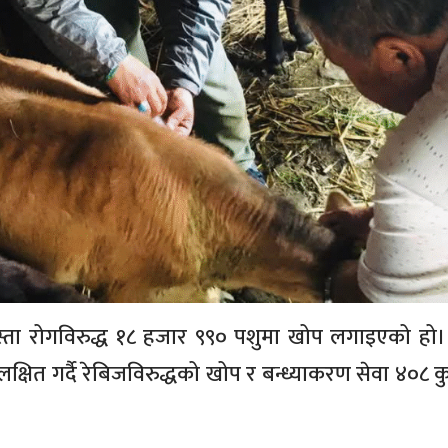
स्ता रोगविरुद्ध १८ हजार ९९० पशुमा खोप लगाइएको ह
षित गर्दै रेबिजविरुद्धको खोप र बन्ध्याकरण सेवा ४०८ क