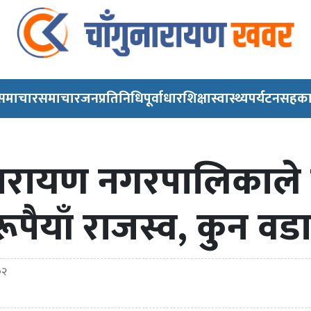
 समाचार
समाचार
जनप्रतिनिधि
पूर्वाधार
शिक्षा
स्वास्थ्य
पर्यटन
सहका
ुनारायण नगरपालिकाले
पैयाँ राजस्व, कुन वड
०२