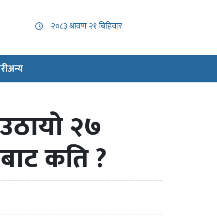
री
अन्य
 उठायो २७
ाबाट कति ?