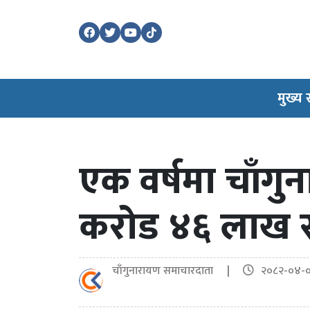
मुख्य
एक वर्षमा चाँग
करोड ४६ लाख रू
चाँगुनारायण समाचारदाता |
२०८२-०४-