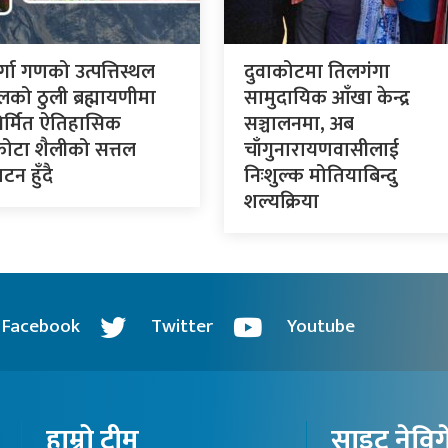
र्गा गणको उत्पत्तिस्थल
दुवाकोटमा तिलगंगा
लको ठुली ब्रह्मायणीमा
सामुदायिक आँखा केन्द्र
र्मित ऐतिहासिक
सञ्चालनमा, अब
कोटा शैलीको सत्तल
चाँगुनारायणवासीलाई
टन हुँदै
निःशुल्क मोतियाबिन्दु
शल्यक्रिया
Facebook
Twitter
Youtube
हाम्रो टीम
साइट नेवि