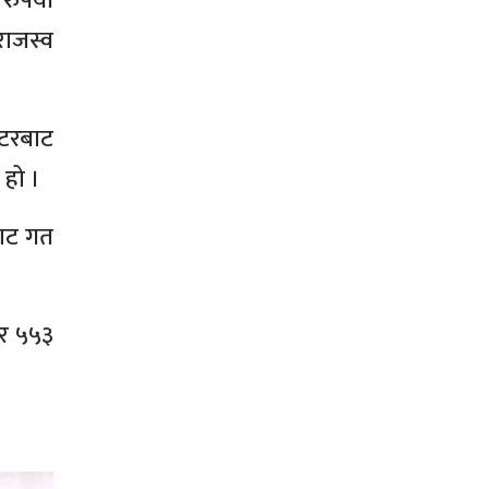
ुपैयाँ
राजस्व
्टरबाट
हो ।
बाट गत
ार ५५३