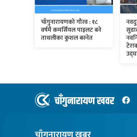
चाँगुनारायणको गौरव : १८
नवदु
वर्षमै कमर्सियल पाइलट बने
सुडा
ताथलीका कुशल बस्नेत
नवनि
टेरा
उद्घा
चाँगुनारायण खबर