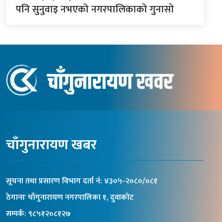
पनि सुनुवाइ नभएको नगरपालिकाको गुनासो
चाँगुनारायण खबर
सूचना तथा प्रसारण विभाग दर्ता नंं: ४३०५-२०८०/०८१
ठेगानाः चाँगुनारायण नगरपालिका १, दुवाकोट
सम्पर्क: ९८५१२०८१२७