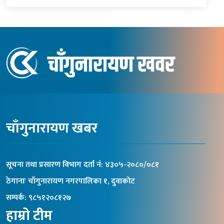
चाँगुनारायण खबर
सूचना तथा प्रसारण विभाग दर्ता नंं: ४३०५-२०८०/०८१
ठेगानाः चाँगुनारायण नगरपालिका १, दुवाकोट
सम्पर्क: ९८५१२०८१२७
हाम्रो टीम