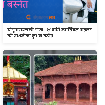
चाँगुनारायणको गौरव : १८ वर्षमै कमर्सियल पाइलट
बने ताथलीका कुशल बस्नेत