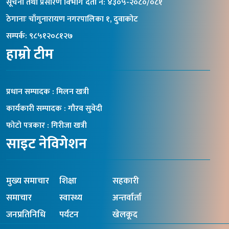
सूचना तथा प्रसारण विभाग दर्ता नंं: ४३०५-२०८०/०८१
ठेगानाः चाँगुनारायण नगरपालिका १, दुवाकोट
सम्पर्क: ९८५१२०८१२७
हाम्रो टीम
प्रधान सम्पादक : मिलन खत्री
कार्यकारी सम्पादक : गौरव सुवेदी
फोटो पत्रकार : गिरीजा खत्री
साइट नेविगेशन
मुख्य समाचार
शिक्षा
सहकारी
समाचार
स्वास्थ्य
अन्तर्वार्ता
जनप्रतिनिधि
पर्यटन
खेलकूद