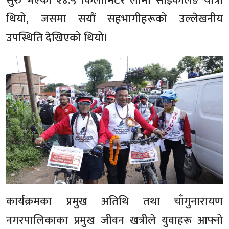
सुरु भएको २४.५ किलोमिटर लामो साईकलिङ यात्रा
थियो, जसमा सयौं सहभागीहरूको उल्लेखनीय
उपस्थिति देखिएको थियो।
कार्यक्रमका प्रमुख अतिथि तथा चाँगुनारायण
नगरपालिकाका प्रमुख जीवन खत्रीले युवाहरू आफ्नो