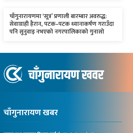
चाँगुनारायणमा ‘सूत्र’ प्रणाली बारम्बार अवरुद्ध:
सेवाग्राही हैरान, पटक–पटक ध्यानाकर्षण गराउँदा
पनि सुनुवाइ नभएको नगरपालिकाको गुनासो
चाँगुनारायण खबर