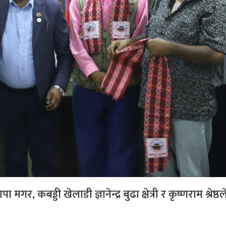
मगर, कबड्डी खेलाडी ज्ञानेन्द्र बुढा क्षेत्री र कृष्णराम श्रेष्ठल