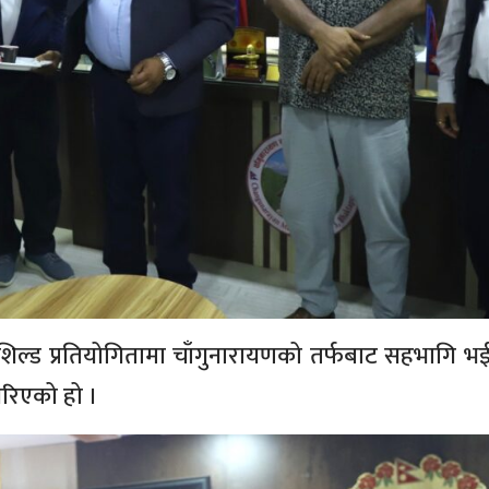
रनिङ्ग शिल्ड प्रतियोगितामा चाँगुनारायणको तर्फबाट सहभागि भ
गरिएको हो ।