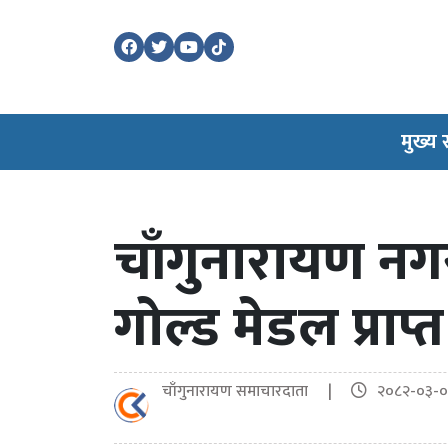
मुख्य
चाँगुनारायण नगरप
गोल्ड मेडल प्रा
चाँगुनारायण समाचारदाता |
२०८२-०३-