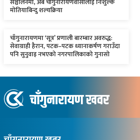
सञ्चालनमा, अब चाँगुनारायणवासीलाई निःशुल्क
मोतियाबिन्दु शल्यक्रिया
चाँगुनारायणमा ‘सूत्र’ प्रणाली बारम्बार अवरुद्ध:
सेवाग्राही हैरान, पटक–पटक ध्यानाकर्षण गराउँदा
पनि सुनुवाइ नभएको नगरपालिकाको गुनासो
चाँगुनारायण खबर