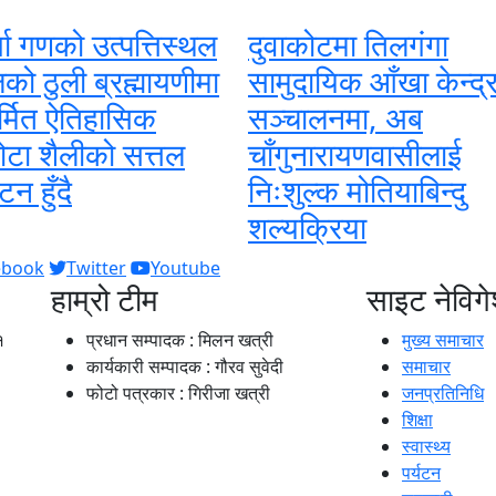
्गा गणको उत्पत्तिस्थल
दुवाकोटमा तिलगंगा
को ठुली ब्रह्मायणीमा
सामुदायिक आँखा केन्द्
्मित ऐतिहासिक
सञ्चालनमा, अब
ोटा शैलीको सत्तल
चाँगुनारायणवासीलाई
टन हुँदै
निःशुल्क मोतियाबिन्दु
शल्यक्रिया
ebook
Twitter
Youtube
हाम्रो टीम
साइट नेविग
१
प्रधान सम्पादक : मिलन खत्री
मुख्य समाचार
कार्यकारी सम्पादक : गौरव सुवेदी
समाचार
फोटो पत्रकार : गिरीजा खत्री
जनप्रतिनिधि
शिक्षा
स्वास्थ्य
पर्यटन