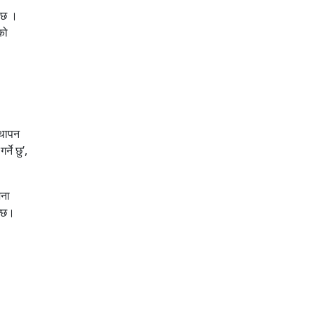
 छ ।
को
्थापन
्ने छु’,
जना
न्छ।