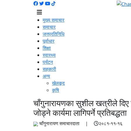
मुख्य समाचार
समाचार
जनप्रतिनिधि
पूर्वाधार
शिक्षा
स्वास्थ्य
पर्यटन
सहकारी
अन्य
खेलकूद
कृषि
चाँगुनारायणका सुशील खत्रीले दिए 
जोड्ने कार्यमा लागिपर्ने प्रतिबद्धता
चाँगुनारायण समाचारदाता |
२०८१-११-१६