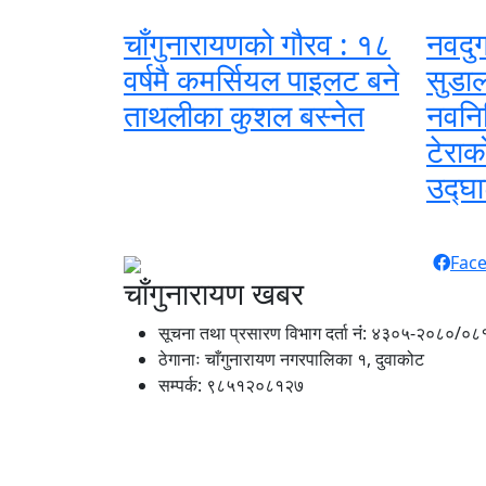
चाँगुनारायणको गौरव : १८
नवदुर
वर्षमै कमर्सियल पाइलट बने
सुडाल
ताथलीका कुशल बस्नेत
नवनिर
टेराक
उद्घा
Fac
चाँगुनारायण खबर
सूचना तथा प्रसारण विभाग दर्ता नंं: ४३०५-२०८०/०८
ठेगानाः चाँगुनारायण नगरपालिका १, दुवाकोट
सम्पर्क: ९८५१२०८१२७