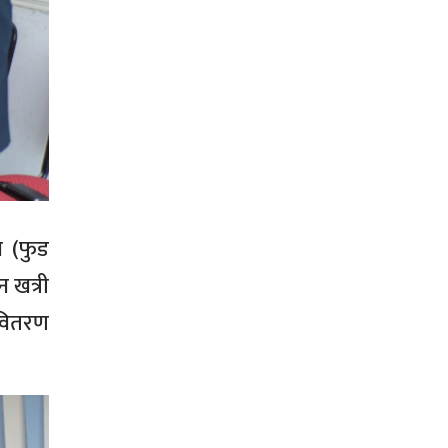
ग (फुड
 खत्री
 वितरण