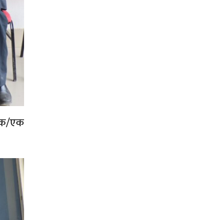
 एक/एक