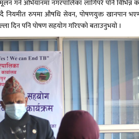
न्मूलन गर्ने अभियानमा नगरपालिका लागिपरे पनि विभिन्न 
हुँदै नियमीत रुपमा औषधि सेवन, पोषणयुक्त खानपान भए
ौसल्ला दिन पनि पोषण सहयोग गरिएको बताउनुभयो ।