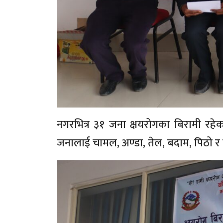
नगरभित्र ३१ जना क्षयरोगका बिरामी रहे
जनालाई चामल, अण्डा, तेल, बदाम, पिठो