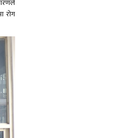
कारणले
मा रोग