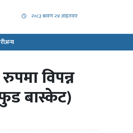
री
अन्य
रुपमा विपन्न
ुड बास्केट)