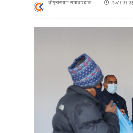
चाँगुनारायण समाचारदाता |
२०८१-११-१