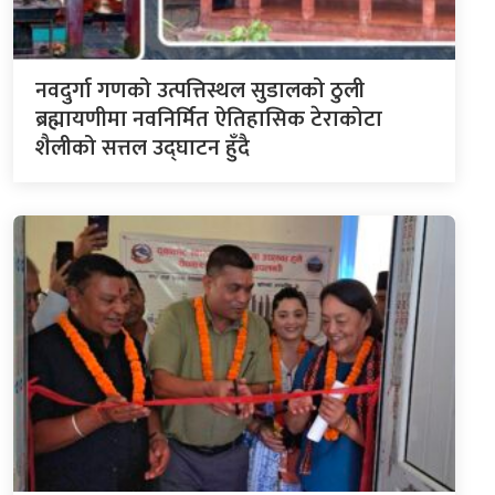
नवदुर्गा गणको उत्पत्तिस्थल सुडालको ठुली
ब्रह्मायणीमा नवनिर्मित ऐतिहासिक टेराकोटा
शैलीको सत्तल उद्घाटन हुँदै