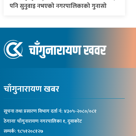
पनि सुनुवाइ नभएको नगरपालिकाको गुनासो
चाँगुनारायण खबर
सूचना तथा प्रसारण विभाग दर्ता नंं: ४३०५-२०८०/०८१
ठेगानाः चाँगुनारायण नगरपालिका १, दुवाकोट
सम्पर्क: ९८५१२०८१२७