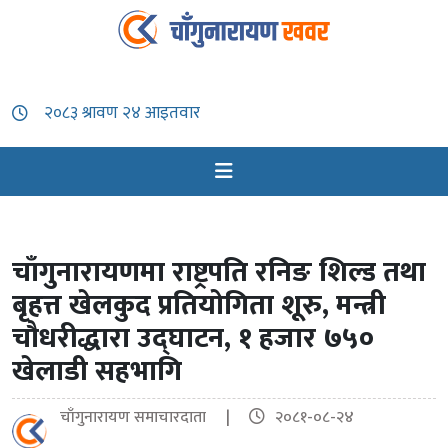
चाँगुनारायणमा राष्ट्रपति रनिङ शिल्ड तथा
बृहत्त खेलकुद प्रतियोगिता शूरु, मन्त्री
चौधरीद्धारा उद्घाटन, १ हजार ७५०
खेलाडी सहभागि
चाँगुनारायण समाचारदाता |
२०८१-०८-२४