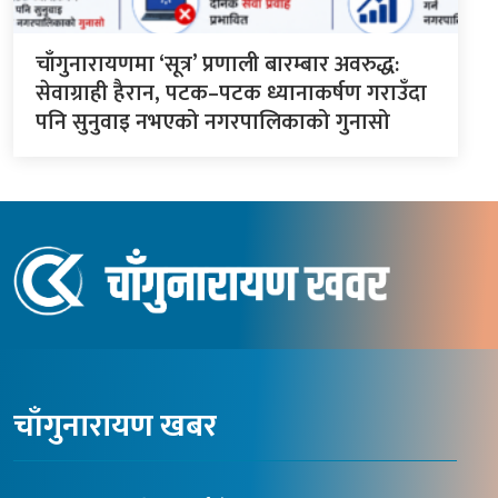
चाँगुनारायणमा ‘सूत्र’ प्रणाली बारम्बार अवरुद्ध:
सेवाग्राही हैरान, पटक–पटक ध्यानाकर्षण गराउँदा
पनि सुनुवाइ नभएको नगरपालिकाको गुनासो
चाँगुनारायण खबर