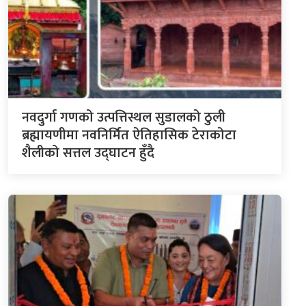
नवदुर्गा गणको उत्पत्तिस्थल सुडालको ठुली
ब्रह्मायणीमा नवनिर्मित ऐतिहासिक टेराकोटा
शैलीको सत्तल उद्घाटन हुँदै