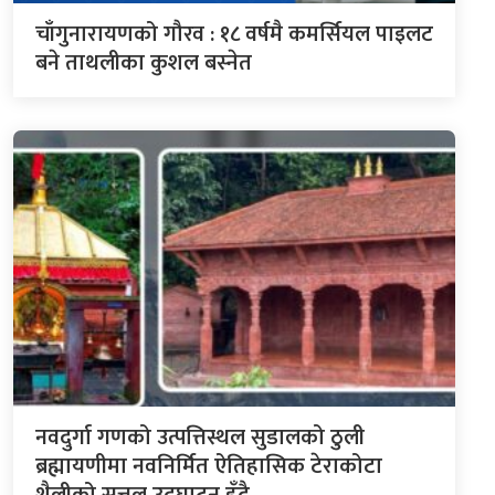
चाँगुनारायणको गौरव : १८ वर्षमै कमर्सियल पाइलट
बने ताथलीका कुशल बस्नेत
नवदुर्गा गणको उत्पत्तिस्थल सुडालको ठुली
ब्रह्मायणीमा नवनिर्मित ऐतिहासिक टेराकोटा
शैलीको सत्तल उद्घाटन हुँदै