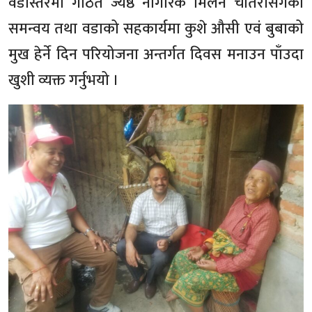
वडास्तरमा गठित ज्येष्ठ नागरिक मिलन चौतरीसंगको
समन्वय तथा वडाको सहकार्यमा कुशे औसी एवं बुबाको
मुख हेर्ने दिन परियोजना अन्तर्गत दिवस मनाउन पाँउदा
खुशी व्यक्त गर्नुभयो ।