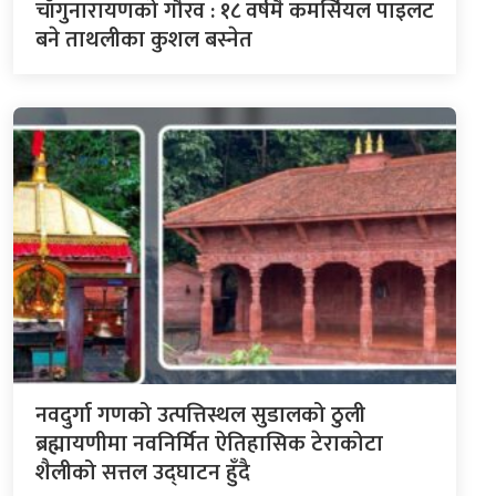
चाँगुनारायणको गौरव : १८ वर्षमै कमर्सियल पाइलट
बने ताथलीका कुशल बस्नेत
नवदुर्गा गणको उत्पत्तिस्थल सुडालको ठुली
ब्रह्मायणीमा नवनिर्मित ऐतिहासिक टेराकोटा
शैलीको सत्तल उद्घाटन हुँदै