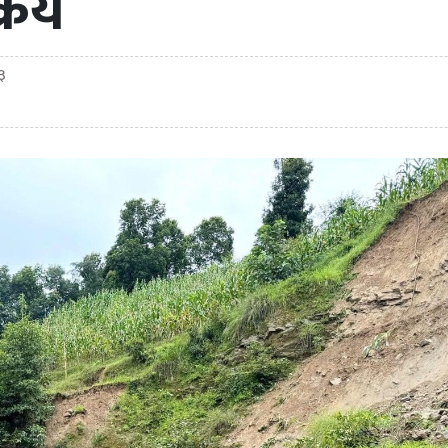
रिय
३