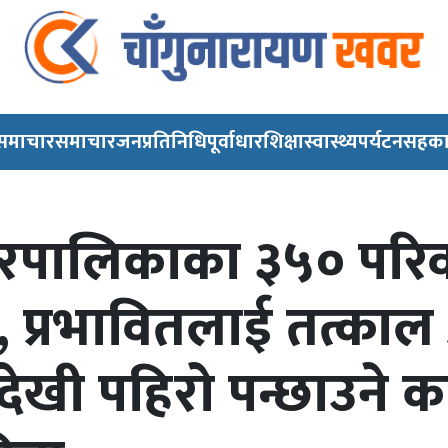
 समाचार
समाचार
जनप्रतिनिधि
पूर्वाधार
शिक्षा
स्वास्थ्य
पर्यटन
सहका
गरपालिकाका ३५० परिव
ित, प्रभावितलाई तत्क
े देखी पहिरो पन्छाउने 