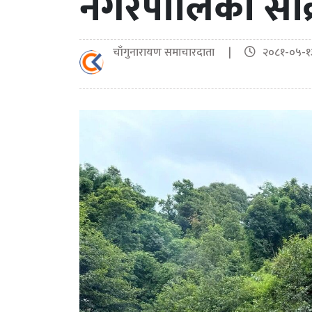
नगरपालिका सक्
चाँगुनारायण समाचारदाता |
२०८१-०५-१