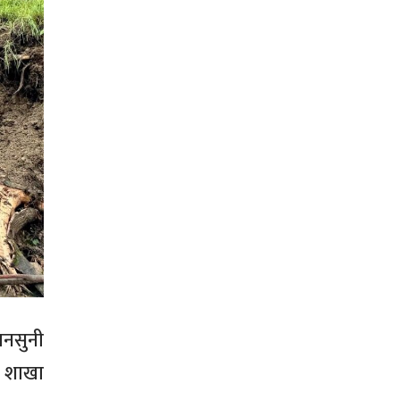
मनसुनी
् शाखा