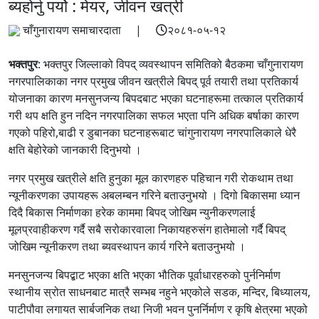
ब्यहोर्नु पर्यो : मेयर, जीवन खत्री
चाँगुनारायण समाचारदाता |
२०८१-०५-१२
भक्तपुर
: भक्तपुर जिल्लाको विपद् व्यवस्थापन समितिको बैठकमा चाँगुनारायण
नगरपालिकाका नगर प्रमुख जीवन खत्रीले बिपद् पूर्व तयारी तथा प्रतिकार्य
योजनाका कारण मनसुनजन्य बिपदबाट भएका घटनाहरूमा तत्काल प्रतिकार्य
गरी थप क्षति हुन नदिन नगरपालिका सफल भएता पनि अधिक बर्षाका कारण
गएको पहिरो,बाढी र डुबानका घटनाहरूबाट चांगुनारायण नगरपालिकाले धेरै
क्षति बेहोरेको जानकारी दिनुभयो ।
नगर प्रमुख खत्रीले क्षति हुनुका मूल कारणहरु पहिचान गरी रोकथाम तथा
न्यूनीकरणका उपायहरू अबलम्बन गरिने बताउनुभयो । दिगो बिकासमा ध्यान
दिदै बिकास निर्माणका हरेक काममा बिपद् जोखिम न्युनीकरणलाई
मूलप्रवाहीकरण गर्दै सबै सरोकारवाला निकायहरुसंग हातेमालो गर्दै बिपद्
जोखिम न्यूनीकरण तथा ब्यवस्थापन कार्य गरिने बताउनुभयो ।
मनसुनजन्य बिपद्बाट भएका क्षति भएका भौतिक पूर्वाधारहरुको पुर्ननिर्माण
स्थानीय स्रोत साधनबाट मात्रै सम्भब नहुने भएकोले सडक, मन्दिर, बिध्यालय,
पाटीपौवा लगायत सार्बजनिक तथा निजी भवन पुनर्निर्माण र कृषि क्षेत्रमा भएको